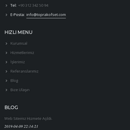
Tel:
+90 312 342 50 94
E-Posta:
info@toprakofset.com
HIZLI MENU
Kurumsal
Hizmetlerimiz
İşlerimiz
Referanslarımız
Blog
Bize Ulaşın
BLOG
Web Sitemiz Hizmete Açıldı.
2019-04-09 22:14:21