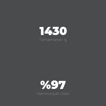
1430
Tamamlanan İş
%97
Memnuniyet Oranı